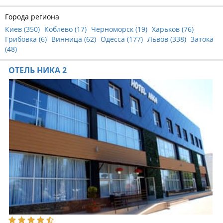
Города региона
Киев (
350
)
Коблево (
17
)
Черноморск (
19
)
Харьков (
76
)
Грибовка (
6
)
Винница (
62
)
Одесса (
177
)
Львов (
338
)
Затока
(
48
)
ОТЕЛЬ НИКА 2