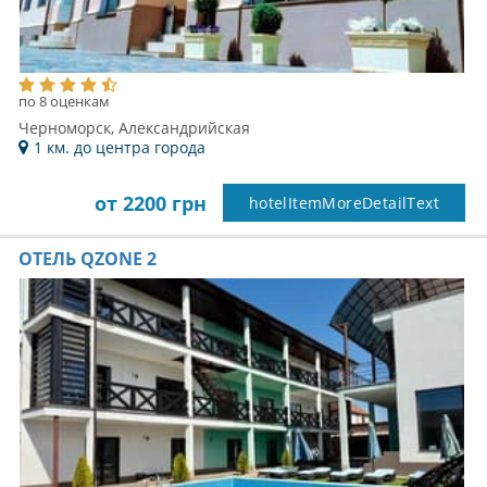
по 8 оценкам
Черноморск, Александрийская
1 км. до центра города
от 2200 грн
hotelItemMoreDetailText
ОТЕЛЬ QZONE 2