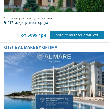
Черноморск, улица Морская
917 м. до центра города
от 5095 грн
hotelItemMoreDetailText
ОТЕЛЬ AL MARE BY OPTIMA