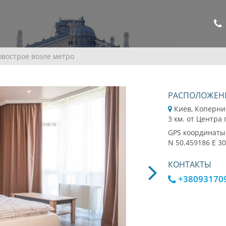
овострое возле метро
РАСПОЛОЖЕН
Киев, Коперни
3 км. от Центра
GPS координаты
N 50.459186 E 3
КОНТАКТЫ
+38093170